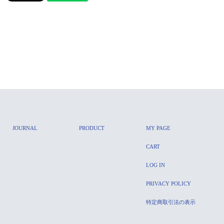
JOURNAL
PRODUCT
MY PAGE
CART
LOG IN
PRIVACY POLICY
特定商取引法の表示