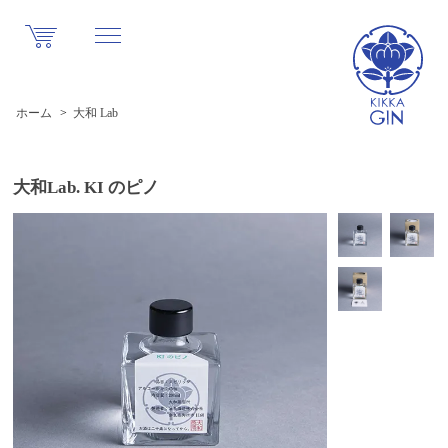
ホーム
>
大和 Lab
大和Lab. KI のピノ