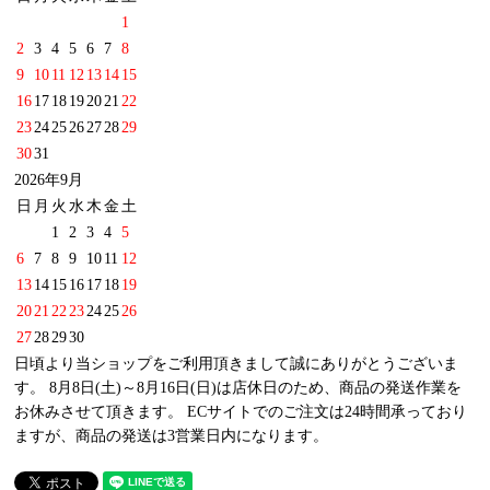
1
2
3
4
5
6
7
8
9
10
11
12
13
14
15
16
17
18
19
20
21
22
23
24
25
26
27
28
29
30
31
2026年9月
日
月
火
水
木
金
土
1
2
3
4
5
6
7
8
9
10
11
12
13
14
15
16
17
18
19
20
21
22
23
24
25
26
27
28
29
30
日頃より当ショップをご利用頂きまして誠にありがとうございま
す。 8月8日(土)～8月16日(日)は店休日のため、商品の発送作業を
お休みさせて頂きます。 ECサイトでのご注文は24時間承っており
ますが、商品の発送は3営業日内になります。