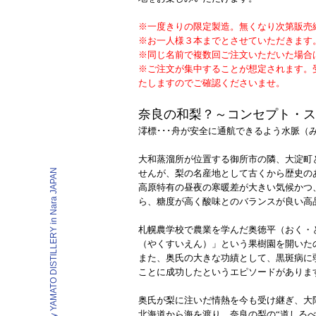
※一度きりの限定製造。無くなり次第販売
※お一人様３本までとさせていただきます
※同じ名前で複数回ご注文いただいた場合
※ご注文が集中することが想定されます。
たしますのでご確認くださいませ。
奈良の和梨？～コンセプト・ス
澪標･･･舟が安全に通航できるよう水脈
大和蒸溜所が位置する御所市の隣、大淀町
Manufacted by YAMATO DISTILLERY in Nara JAPAN
せんが、梨の名産地として古くから歴史の
高原特有の昼夜の寒暖差が大きい気候かつ
ら、糖度が高く酸味とのバランスが良い高
札幌農学校で農業を学んだ奥徳平（おく・と
（やくすいえん）」という果樹園を開いた
また、奥氏の大きな功績として、黒斑病に
ことに成功したというエピソードがありま
奥氏が梨に注いだ情熱を今も受け継ぎ、大
北海道から海を渡り、奈良の梨の“道しるべ”