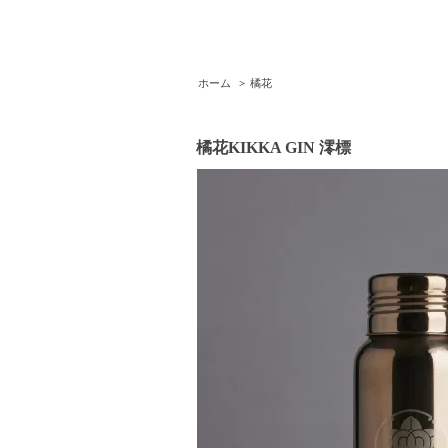
ホーム
>
橘花
橘花KIKKA GIN 澪標