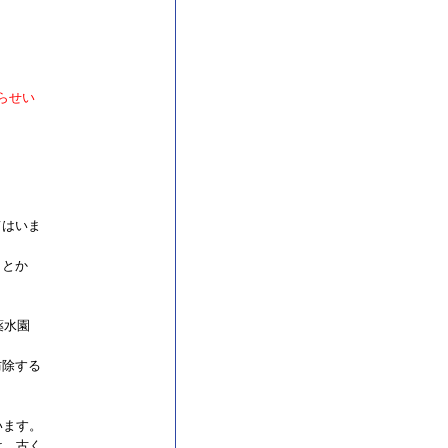
らせい
てはいま
ことか
薬水園
防除する
います。
は、古く