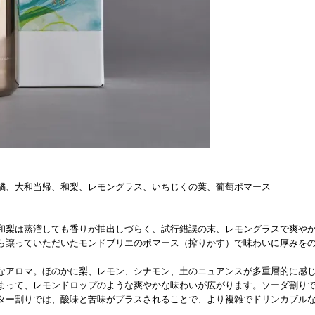
橘、大和当帰、和梨、レモングラス、いちじくの葉、葡萄ポマース
。
和梨は蒸溜しても香りが抽出しづらく、試行錯誤の末、レモングラスで爽や
ら譲っていただいたモンドブリエのポマース（搾りかす）で味わいに厚みを
なアロマ。ほのかに梨、レモン、シナモン、土のニュアンスが多重層的に感
まって、レモンドロップのような爽やかな味わいが広がります。ソーダ割り
ター割りでは、酸味と苦味がプラスされることで、より複雑でドリンカブル