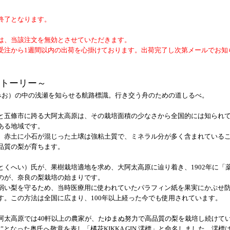
終了となります。
。
は、当該注文を無効とさせていただきます。
受注から1週間以内の出荷を心掛けております。出荷完了し次第メールでお知
トーリー～
（みお）の中の浅瀬を知らせる航路標識。行き交う舟のための道しるべ。
と五條市に跨る大阿太高原は、その栽培面積の少なさから全国的には知られ
ある地域です。
、赤土に小石が混じった土壌は強粘土質で、ミネラル分が多く含まれている
品質の梨が育ちます。
くへい）氏が、果樹栽培適地を求め、大阿太高原に辿り着き、1902年に「
のが、奈良の梨栽培の始まりです。
弱い梨を守るため、当時医療用に使われていたパラフィン紙を果実にかぶせ
す。この方法は全国に広まり、100年以上経った今でも使用されています。
阿太高原では40軒以上の農家が、たゆまぬ努力で高品質の梨を栽培し続けて
となった奥氏へ敬意を表し「橘花KIKKA GIN 澪標」と命名しました。澪標