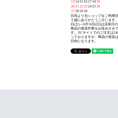
13
14
15
16
17
18
19
20
21
22
23
24
25
26
27
28
29
30
日頃より当ショップをご利用
て誠にありがとうございます。 
日(土)～8月16日(日)は店休日
商品の発送作業をお休みさせ
す。 ECサイトでのご注文は2
っておりますが、商品の発送は
日内になります。