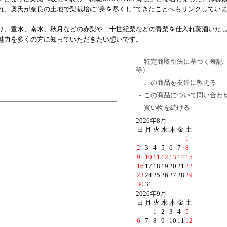
れ、奥氏が奈良の土地で梨栽培に“身を尽くし”てきたことへもリンクしてい
り、豊水、南水、秋月などの赤梨や二十世紀梨などの青梨を仕入れ蒸溜いた
魅力を多くの方に知っていただきたい想いです。
特定商取引法に基づく表記
等）
この商品を友達に教える
この商品について問い合わ
買い物を続ける
2026年8月
日
月
火
水
木
金
土
1
2
3
4
5
6
7
8
9
10
11
12
13
14
15
16
17
18
19
20
21
22
23
24
25
26
27
28
29
30
31
2026年9月
日
月
火
水
木
金
土
1
2
3
4
5
6
7
8
9
10
11
12