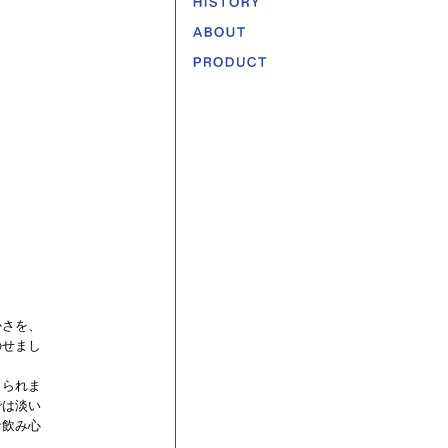
かさを、
のせまし
じられま
では淡い
な飲み心