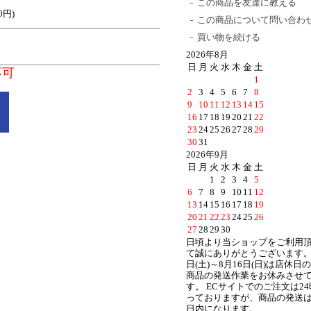
この商品を友達に教える
0円)
この商品について問い合わ
買い物を続ける
2026年8月
日
月
火
水
木
金
土
不可
1
2
3
4
5
6
7
8
9
10
11
12
13
14
15
16
17
18
19
20
21
22
23
24
25
26
27
28
29
30
31
2026年9月
日
月
火
水
木
金
土
1
2
3
4
5
6
7
8
9
10
11
12
13
14
15
16
17
18
19
20
21
22
23
24
25
26
27
28
29
30
日頃より当ショップをご利用
て誠にありがとうございます。 
日(土)～8月16日(日)は店休日
商品の発送作業をお休みさせ
す。 ECサイトでのご注文は2
っておりますが、商品の発送は
日内になります。