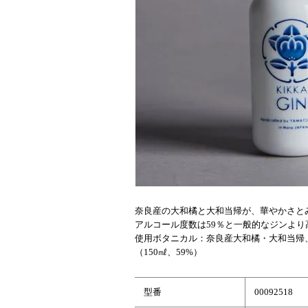
奈良産の大和橘と大和当帰が、華やかさとみず
アルコール度数は59％と一般的なジンよ
使用ボタニカル：奈良産大和橘・大和当帰
（150㎖、59%）
型番
00092518