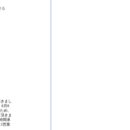
せる
頂きまし
8月8
のため、
て頂きま
4時間承
3営業